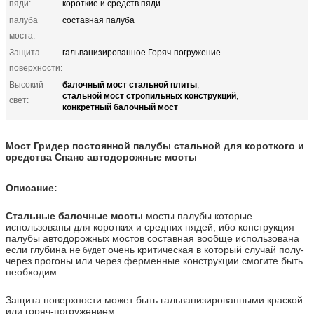
пяди:
короткие и средств пяди
палуба
составная палуба
моста:
Защита
гальванизированное Горяч-погружение
поверхности:
балочный мост стальной плиты
Высокий
,
стальной мост стропильных конструкций
,
свет:
конкретный балочный мост
Мост Гридер постоянной палубы стальной для короткого и
средства Спанс автодорожные мосты
Описание:
Стальные балочные мосты
мосты палубы которые
использованы для коротких и средних пядей, ибо конструкция
палубы автодорожных мостов составная вообще использована
если глубина не
очень критическая в который случай полу-
будет
через прогоны или через ферменные конструкции смогите быть
необходим.
Защита поверхности может быть гальванизированными краской
или горяч-погружением.