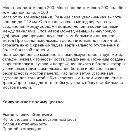
Мост панели компакта 200: Мост панели компакта 200 подобен
компактной панели 100
мост от их возникновения. Разница своя увеличенная высота
панели до 2.134м. Она использовала метод чередовать
соединения между хордами подкрепления и соединениями
между панелями. Этот метод может уменьшить неупругую
деформацию причиненную слишком большими пинхолес.
метод Пре-свода использован дополнительно для того чтобы
отрезать вниз с средний-пяди и вертикального отклонения к
более большой степени.
Болт-соединенные компоненты используют ориентируя метод
отладки рукава к точности роста соединений. Ножницы созданы
в ориентировать рукави и напряжение начато в болтах, которые
увеличивают жизнь использования болтов и обеспечивают
безопасность мостов панели. Расчалка ветра устойчивая
сделана для того чтобы быть составным типом и соединена к
транцу/прогонам для того чтобы улучшить общую стабильность
мостов панели.
Конкурентное преимущество:
Емкость тяжелой загрузки
Использованный как постоянный мост
Хорошая
стабильность
Простой в структуре