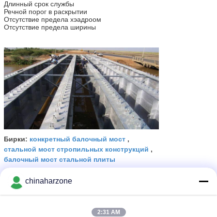
Длинный срок службы
Речной порог в раскрытии
Отсутствие предела хэадроом
Отсутствие предела ширины
конкретный балочный мост
Бирки:
,
стальной мост стропильных конструкций
,
балочный мост стальной плиты
Получить лучшую цену для
chinaharzone
2:31 AM
Мост Grider постоянной палубы