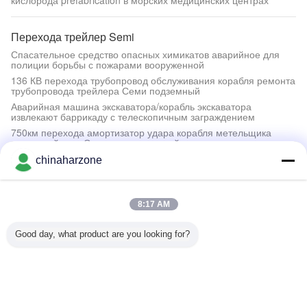
кислорода prefabrication в морских медицинских центрах
Перехода трейлер Semi
Спасательное средство опасных химикатов аварийное для
полиции борьбы с пожарами вооруженной
136 КВ перехода трубопровод обслуживания корабля ремонта
трубопровода трейлера Семи подземный
Аварийная машина экскаватора/корабль экскаватора
извлекают баррикаду с телескопичным заграждением
750км перехода амортизатор удара корабля метельщика
снега трейлера Семи телескопичный
chinaharzone
Спасательное оборудование потока
Бортовая аптечка спасательного оборудования потока скорой
8:17 AM
помощи всесторонняя
Управляйте кухней хлопка/поддержкой снабжения шатра
туалета аварийной
Good day, what product are you looking for?
топливное горючее бутана чайника спасательного
оборудования потока 560г сложенное плитой
Порт УСБ силы 5В экстренного запуска спасательного
оборудования потока Л178×В81×Х39мм