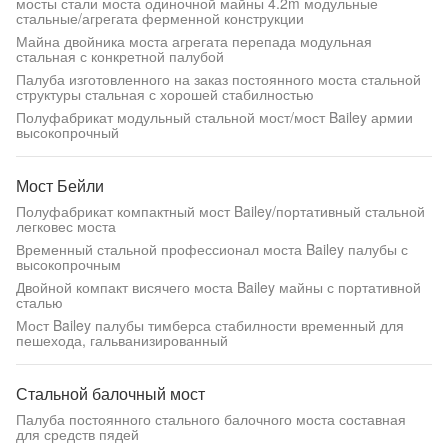
мосты стали моста одиночной майны 4.2m модульные
стальные/агрегата ферменной конструкции
Майна двойника моста агрегата перепада модульная
стальная с конкретной палубой
Палуба изготовленного на заказ постоянного моста стальной
структуры стальная с хорошей стабилностью
Полуфабрикат модульный стальной мост/мост Bailey армии
высокопрочный
Мост Бейли
Полуфабрикат компактный мост Bailey/портативный стальной
легковес моста
Временный стальной профессионал моста Bailey палубы с
высокопрочным
Двойной компакт висячего моста Bailey майны с портативной
сталью
Мост Bailey палубы тимберса стабилности временный для
пешехода, гальванизированный
Стальной балочный мост
Палуба постоянного стального балочного моста составная
для средств пядей