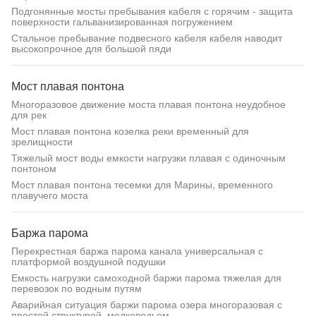
Подгонянные мосты пребывания кабеля с горячим - защита
поверхности гальванизированная погружением
Стальное пребывание подвесного кабеля кабеля наводит
высокопрочное для большой пяди
Мост плавая понтона
Многоразовое движение моста плавая понтона неудобное
для рек
Мост плавая понтона козелка реки временный для
зрелищности
Тяжелый мост воды емкости нагрузки плавая с одиночным
понтоном
Мост плавая понтона тесемки для Марины, временного
плавучего моста
Баржа парома
Перекрестная баржа парома канала универсальная с
платформой воздушной подушки
Емкость нагрузки самоходной баржи парома тяжелая для
перевозок по водным путям
Аварийная ситуация баржи парома озера многоразовая с
простой структурой, мелководьем