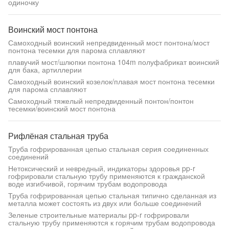
одиночку
Воинский мост понтона
Самоходный воинский непредвиденный мост понтона/мост
понтона тесемки для парома сплавляют
плавучий мост/шлюпки понтона 104m полуфабрикат воинский
для бака, артиллерии
Самоходный воинский козелок/плавая мост понтона тесемки
для парома сплавляют
Самоходный тяжелый непредвиденный понтон/понтон
тесемки/воинский мост понтона
Рифлёная стальная труба
Труба гофрированная цепью стальная серия соединенных
соединений
Нетоксический и невредный, индикаторы здоровья pp-r
гофрировали стальную трубу применяются к гражданской
воде изгибчивой, горячим трубам водопровода
Труба гофрированная цепью стальная типично сделанная из
металла может состоять из двух или больше соединений
Зеленые строительные материалы pp-r гофрировали
стальную трубу применяются к горячим трубам водопровода