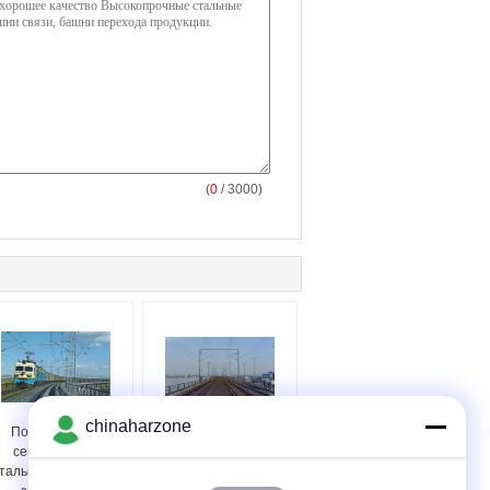
(
0
/ 3000)
chinaharzone
Подвес анти- -
Облегченные
сейсмические
стальные структуры
тальные структуры
здания для