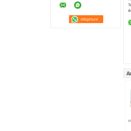
Т
Ф
Д
с