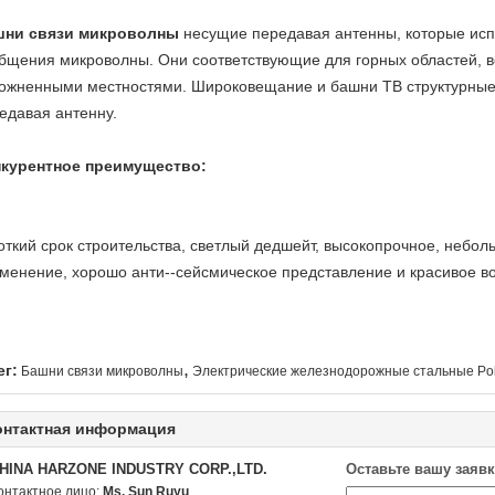
шни связи микроволны
несущие передавая антенны, которые исп
бщения микроволны. Они соответствующие для горных областей, в
ожненными местностями. Широковещание и башни ТВ структурные 
едавая антенну.
курентное преимущество:
откий срок строительства, светлый дедшейт, высокопрочное, небо
менение, хорошо анти--сейсмическое представление и красивое в
,
ег:
Башни связи микроволны
Электрические железнодорожные стальные Po
онтактная информация
HINA HARZONE INDUSTRY CORP.,LTD.
Оставьте вашу заявк
онтактное лицо:
Ms. Sun Ruyu