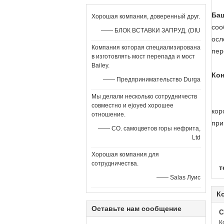
Ба
Хорошая компания, доверенный друг.
соо
—— БЛОК ВСТАВКИ ЗАПРУД, (DIU
осл
Компания которая специализирована
пер
в изготовлять мост перепада и мост
Bailey.
Кон
—— Предпринимательство Durga
Мы делали несколько сотрудничеств
совместно и ejoyed хорошее
кор
отношение.
при
—— CO. самоцветов горы нефрита,
Ltd
Хорошая компания для
сотрудничества.
т
—— Salas Луис
К
Оставьте нам сообщение
C
К