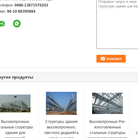
елефон:
0086-13871570243
акс:
86-10-88395884
ругие продукты
Высокопрочные
Структуры здания
Высокопрочные Pre-
тальные структуры
высокопрочного,
изготовленные
здания для
светлого дедшейта
стальные структуры
с