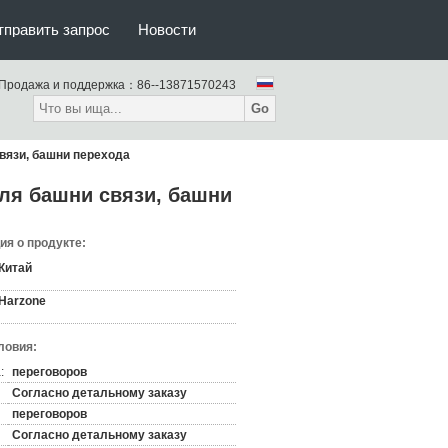
тправить запрос
Новости
Продажа и поддержка：
86--13871570243
Go
вязи, башни перехода
ля башни связи, башни
я о продукте:
Китай
Harzone
ловия:
:
переговоров
Согласно детальному заказу
переговоров
Согласно детальному заказу