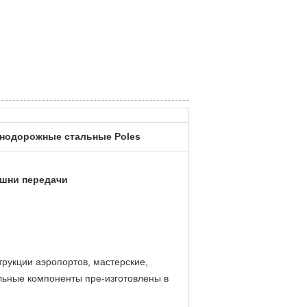
знодорожные стальные Poles
ашни передачи
трукции аэропортов, мастерские,
льные компоненты пре-изготовлены в